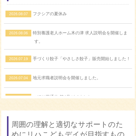
フクシアの夏休み
2026.08.07
特別養護老人ホーム木の津 求人説明会を開催しま
2026.08.06
す。
手づくり餃子「やさしさ餃子」販売開始しました！
2026.07.19
地元求職者説明会を開催しました。
2026.07.04
のぼり藤通信 第4号がでました♪
2026.06.09
水耕栽培の初収穫
2026.06.01
周囲の理解と適切なサポートのた
めにリハこどもデイが目指すもの
特別養護老人ホーム木の津 上棟式
2026.05.20