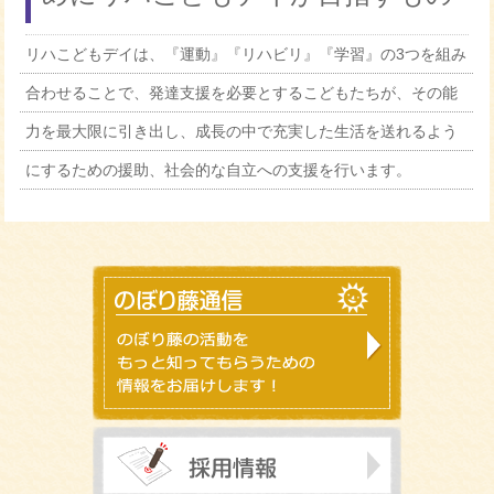
リハこどもデイは、『運動』『リハビリ』『学習』の3つを組み
就労継続支援Ｂ型ポプラに最新設備を導入しまし
2026.05.12
合わせることで、発達支援を必要とするこどもたちが、その能
た！
力を最大限に引き出し、成長の中で充実した生活を送れるよう
のぼり藤通信 第3号をお届けします！
2026.05.11
にするための援助、社会的な自立への支援を行います。
ゴールデンウィーク初日
2026.05.04