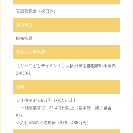
言語聴覚士（祝日休）
雇用形態
時短常勤
募集中の事業所
【リハこどもデイミント】大阪府泉南郡熊取町小垣内
2-830-1
給与
☆年俸制376.8万円（税込）以上
⇒月給換算で、31.4万円以上（基本給・諸手当含
む）
☆入社3年の平均年俸（378～485万円）